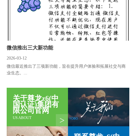
微信推出三大新功能
2026-03-12
微信最近推出了三项新功能，旨在提升用户体验和拓展社交与商
业生态。...
关于尊龙z6(中
国认证)集团有
限公司官网
>
US ABOUT