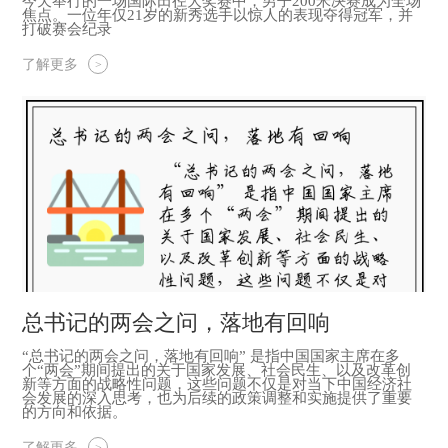
今天举行的一场国际田径大奖赛中，男子200米决赛成为全场
焦点。一位年仅21岁的新秀选手以惊人的表现夺得冠军，并
打破赛会纪录
了解更多
>
总书记的两会之问，落地有回响
“总书记的两会之问，落地有回响” 是指中国国家主席在多
个“两会”期间提出的关于国家发展、社会民生、以及改革创
新等方面的战略性问题，这些问题不仅是对当下中国经济社
会发展的深入思考，也为后续的政策调整和实施提供了重要
的方向和依据。
了解更多