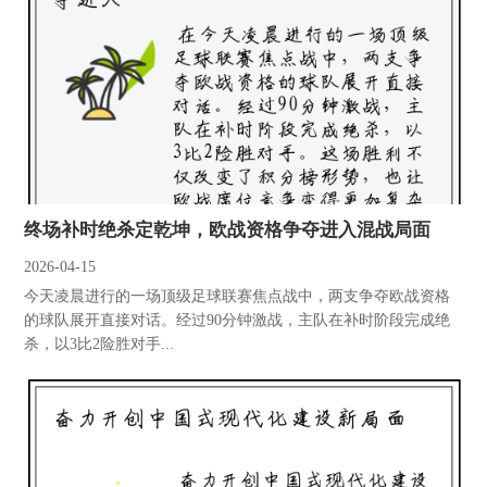
终场补时绝杀定乾坤，欧战资格争夺进入混战局面
2026-04-15
今天凌晨进行的一场顶级足球联赛焦点战中，两支争夺欧战资格
的球队展开直接对话。经过90分钟激战，主队在补时阶段完成绝
杀，以3比2险胜对手...