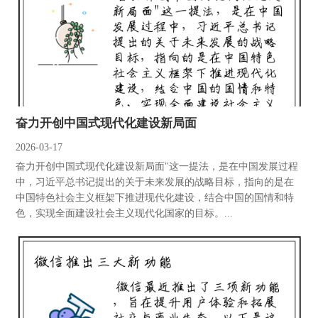
奋力开创中国式现代化建设新局面
2026-03-17
奋力开创中国式现代化建设新局面"这一提法，是在中国发展过程
中，习近平总书记提出的关于未来发展的战略目标，指向的是在
中国特色社会主义框架下推进现代化建设，结合中国的国情和特
色，实现全面建设社会主义现代化国家的目标。...